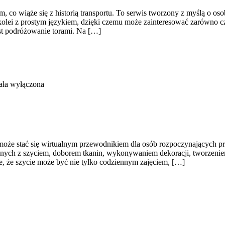
 co wiąże się z historią transportu. To serwis tworzony z myślą o osob
 kolei z prostym językiem, dzięki czemu może zainteresować zarówno cz
est podróżowanie torami. Na […]
ała wyłączona
może stać się wirtualnym przewodnikiem dla osób rozpoczynających przy
anych z szyciem, doborem tkanin, wykonywaniem dekoracji, tworzen
je, że szycie może być nie tylko codziennym zajęciem, […]