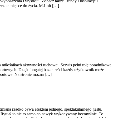
yposażenia i wystroju. Zobacz także Trendy i inspiracje i
yczne miejsce do życia. M-Loft […]
ch miłośnikach aktywności ruchowej. Serwis pełni rolę poradnikową
ortowych. Dzięki bogatej bazie treści każdy użytkownik może
sportowe. Na stronie można […]
a zmiana rzadko bywa efektem jednego, spektakularnego gestu.
a. Rytuał to nie to samo co nawyk wykonywany bezmyślnie. To