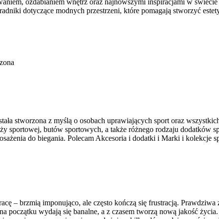
owaniem, ozdabianiem wnętrz oraz najnowszymi inspiracjami w świecie w
adniki dotyczące modnych przestrzeni, które pomagają stworzyć estet
czona
ostała stworzona z myślą o osobach uprawiających sport oraz wszystki
y sportowej, butów sportowych, a także różnego rodzaju dodatków sp
ażenia do biegania. Polecam Akcesoria i dodatki i Marki i kolekcje 
racę – brzmią imponująco, ale często kończą się frustracją. Prawdziw
 na początku wydają się banalne, a z czasem tworzą nową jakość życi