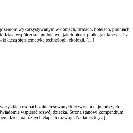
rządzeniom wykorzystywanym w domach, firmach, hotelach, pralniach,
działa współczesne pralnictwo, jak dobierać pralki, jak korzystać z
i łączą się z tematyką technologii, ekologii, […]
że wszystkich osobach zainteresowanych rozwojem najmłodszych.
cą świadomie wspierać rozwój dziecka. Strona stanowi kompendium
niem dzieci na różnych etapach rozwoju. Na łamach […]