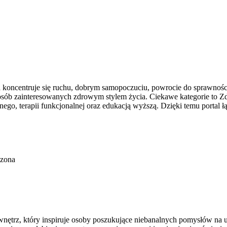
a koncentruje się ruchu, dobrym samopoczuciu, powrocie do sprawnośc
osób zainteresowanych zdrowym stylem życia. Ciekawe kategorie to Zdr
nego, terapii funkcjonalnej oraz edukacją wyższą. Dzięki temu porta
czona
nętrz, który inspiruje osoby poszukujące niebanalnych pomysłów na 